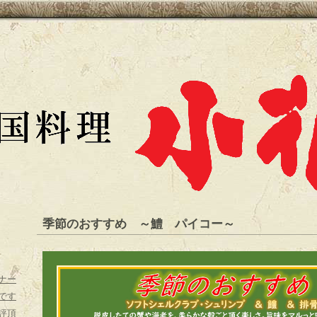
季節のおすすめ ～鱧 パイコー～
ナー
です
評頂