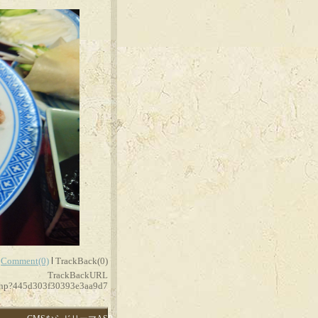
Comment(0)
TrackBack(0)
TrackBackURL
.php?445d303f30393e3aa9d7