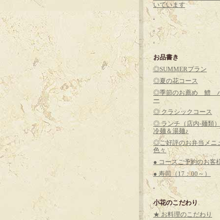
いています
.
.
.
お品書き
◎SUMMERプラン
◎夏の花コース
◎季節のお薦め 鱧 
ー
◎ クラシックコース
◎ ランチ（店内-麺類
冷麺＆湯麺♪
◎ご好評のお弁当メニ
色々
● コースご予約のお客
● 寿司（17：00～）
.
小花のこだわり
★ お料理のこだわり