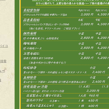
パイコ
）排骨
ュー
様