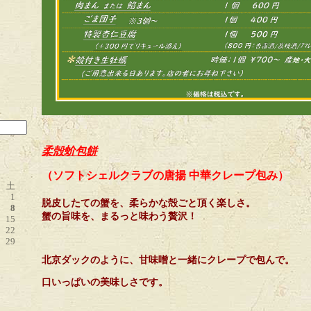
柔殻蚧包餅
（ソフトシェルクラブの唐揚 中華クレープ包み）
土
1
脱皮したての蟹を、柔らかな殻ごと頂く楽しさ。
8
蟹の旨味を、まるっと味わう贅沢！
15
22
29
北京ダックのように、甘味噌と一緒にクレープで包んで。
口いっぱいの美味しさです。