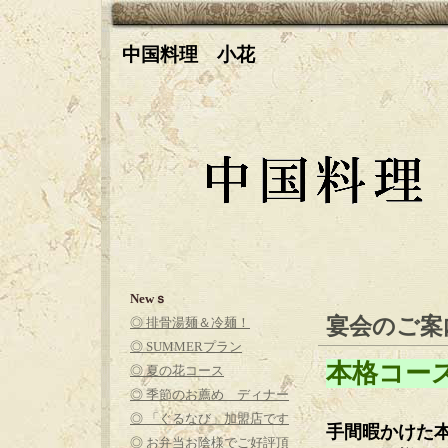
中国料理 小花
Newｓ
宴会のご案
◎ 排骨湯麺＆冷麺！
◎ SUMMERプラン
本格コー
◎ 夏の花コース
◎ 季節のお薦め ディナー
◎ 「ぐるなび」加盟店です
手間暇かけた
◎ お弁当お陰様でご好評頂