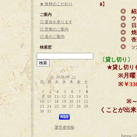
ﾙ】
★ 食材のこだわり
◎
ご案内
◎
ウ
◎ 宴会を承ります
◎
◎ 営業のご案内
◎
◎ 道のご案内
◎
杏
◎
検索窓
ソ
〔貸し切り〕
★貸し切りも
※月曜～
<<
2026.08
>>
日
月
火
水
木
金
土
※
￥
33
1
2
3
4
5
6
7
8
9
10
11
12
13
14
15
※
16
17
18
19
20
21
22
23
24
25
26
27
28
29
くことが出来
30
31
運営者情報
https: