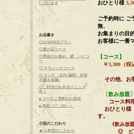
おひとり様
3,
いています
.
.
ご予約時に
ご
.
無、
お集まりの目
お品書き
お客様に一番
◎SUMMERプラン
◎夏の花コース
【コース】
◎季節のお薦め 鱧 パイコ
ー
￥3,300（税込
◎ クラシックコース
◎ ランチ（店内-麺類）排骨
その他、お
冷麺＆湯麺♪
◎ご好評のお弁当メニュー
色々
〔飲み放題
● コースご予約のお客様
コース料
● 寿司（17：00～）
おひとり様 ￥
.
す。
小花のこだわり
《飲み放
★ お料理のこだわり
◎